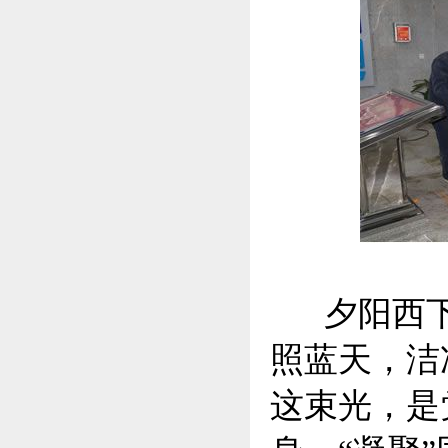
夕阳西下
照蓝天，洁
这束光，是